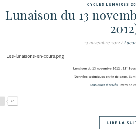
CYCLES LUNAIRES 20
Lunaison du 13 novemb
2012
13 novembre 2012
/
Aucun
Lunaison du 13 novembre 2012 : 22° Scorp
(
Données techniques en fin de page
. Suivi
Tous droits réservés
: merci de c
+1
LIRE LA SUI