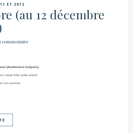
11 ET 2012
re (au 12 décembre
)
 commentaire
ion (doublement éclipsée)
 en casse Arial, juste avant).
iter vos sources.
TE