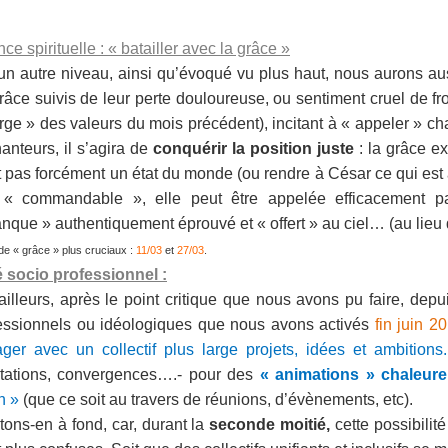
ce spirituelle : « batailler avec la grâce »
un autre niveau, ainsi qu’évoqué vu plus haut, nous aurons au
râce suivis de leur perte douloureuse, ou sentiment cruel de fro
rge » des valeurs du mois précédent), incitant à « appeler » chal
anteurs, il s’agira de
conquérir la position juste
: la grâce ex
t pas forcément un état du monde (ou rendre à César ce qui est à 
« commandable », elle peut être appelée efficacement par
nque » authentiquement éprouvé et « offert » au ciel… (au lieu d
de « grâce » plus cruciaux :
11/03
et
27/03
.
 socio professionnel :
ailleurs, après le point critique que nous avons pu faire, depu
essionnels ou idéologiques que nous avons activés
fin juin 2
ager avec un collectif plus large projets, idées et ambition
litations, convergences….- pour des
« animations » chaleur
n »
(que ce soit au travers de réunions, d’évènements, etc).
itons-en à fond, car, d
urant la
seconde moitié,
cette possibilit