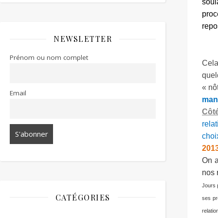
soul
proc
repo
NEWSLETTER
Prénom ou nom complet
Cela
quel
« nô
Email
mani
Côté
rela
choix
201
On a
nos 
Jours 
CATÉGORIES
ses pr
relatio