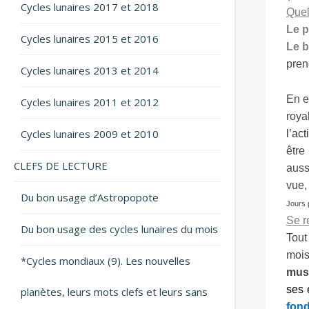
Cycles lunaires 2017 et 2018
Quel
Le 
Cycles lunaires 2015 et 2016
Le b
pren
Cycles lunaires 2013 et 2014
En e
Cycles lunaires 2011 et 2012
roya
Cycles lunaires 2009 et 2010
l’ac
être
CLEFS DE LECTURE
auss
vue,
Du bon usage d’Astropopote
Jours p
Se re
Du bon usage des cycles lunaires du mois
Tout
mois
*Cycles mondiaux (9). Les nouvelles
mus
ses 
planètes, leurs mots clefs et leurs sans
fond