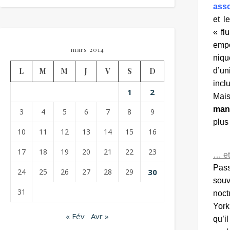
ass
et l
« fl
empo
mars 2014
niqu
L
M
M
J
V
S
D
d’un
incl
1
2
Mais
man
3
4
5
6
7
8
9
plus
10
11
12
13
14
15
16
17
18
19
20
21
22
23
… et 
Pass
24
25
26
27
28
29
30
souv
31
noct
York
« Fév
Avr »
qu’i