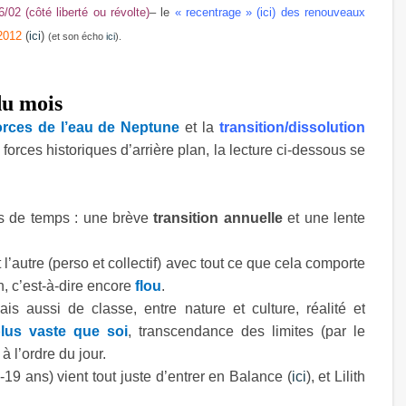
/02 (côté liberté ou révolte)
– le
« recentrage » (
ici
) des renouveaux
2012
(
ici
)
(et son écho
ici
).
du mois
orces de l’eau de Neptune
et la
transition/dissolution
s forces historiques d’arrière plan, la lecture ci-dessous se
s de temps : une brève
transition annuelle
et une lente
l’autre (perso et collectif) avec tout ce que cela comporte
n, c’est-à-dire encore
flou
.
s aussi de classe, entre nature et culture, réalité et
lus vaste que soi
, transcendance des limites (par le
 l’ordre du jour.
-19 ans) vient tout juste d’entrer en Balance (
ici
), et Lilith