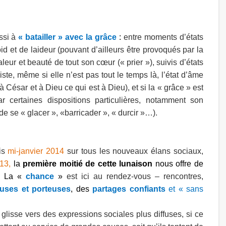
ssi à
« batailler » avec la grâce
:
entre moments d’états
id et de laideur (pouvant d’ailleurs être provoqués par la
eur et beauté de tout son cœur (« prier »), suivis d’états
iste, même si elle n’est pas tout le temps là, l’état d’âme
César et à Dieu ce qui est à Dieu), et si la « grâce » est
 certaines dispositions particulières, notamment son
e se « glacer », «barricader », « durcir »…).
is
mi-janvier 2014
sur tous les nouveaux élans sociaux,
013,
la
première moitié de cette lunaison
nous offre de
s.
La «
chance
»
est ici au rendez-vous – rencontres,
euses et porteuses
, des
partages confiants
et « sans
é glisse vers des expressions sociales plus diffuses, si ce