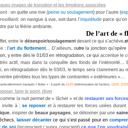
ques images de transition et les émotions associées
pont
:
on quitte une rive (
peine ou soulagement
) pour l’autre (
esp
rouillard
: on navigue à vue, soit dans l
’inquiétude
parce qu’on n
dre par la féérie ambiante.
De l’art de « f
ffet, entre le
désespoir/soulagement
devant ce qui s’achève,
e
le :
l’art du flottement
… D’ailleurs, o
utre
la jonction qu’opère 
tion, y entre dès le 01/03 en rétrogradation, ce qui
accentue le c
 très actif, mais dans la conquête des fonds de l’intériorité… 
i, en rétrogradation dès le 03/03, le temps sera clairement au r
 rentre pénibles tous les types de contraintes « extérieures »…
articulièrement marqués « flotter » : à partir du
01/03
(intériorisation de l’action),
12/03, 22/0
poser, faire le point, rêver
 comme la nuit permet de « lâcher » et de
restaurer ses forces
 invite à :
se reposer
et à restaurer les forces usées durant
ique
, inspirer de
beaux paysages
, se détoxiner par une
saine
échecs
,
laisser décanter
ce qui s’est passé pour en
compren
 de soi
(inconscient / supra conscient)
ce que l’on voudra/s