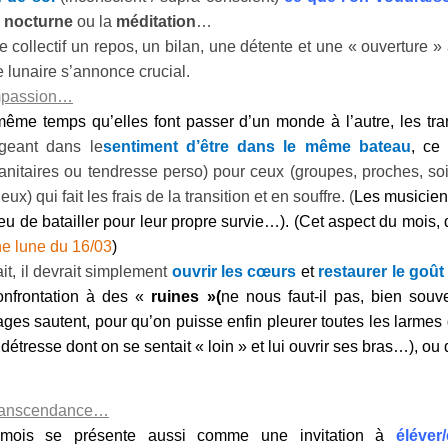
 nocturne
ou la
méditation
…
tre collectif un repos, un bilan, une détente et une « ouverture
e lunaire s’annonce crucial.
passion…
ême temps qu’elles font passer d’un monde à l’autre, les tran
geant dans le
sentiment d’être dans le même bateau
, c
nitaires ou tendresse perso) pour ceux (groupes, proches, soi
eux) qui fait les frais de la transition et en souffre. (
Les musiciens
ieu de batailler pour leur propre survie…). (Cet aspect du mois, d
ne lune du 16/03
)
ait, il devrait simplement
ouvrir les cœurs
et
restaurer le go
onfrontation à des «
ruines »
(
ne nous faut-il pas, bien souve
ages sautent, pour qu’on puisse enfin pleurer toutes les larmes 
e détresse dont on se sentait « loin » et lui ouvrir ses bras…), 
anscendance…
mois se présente aussi comme une invitation à
éléver