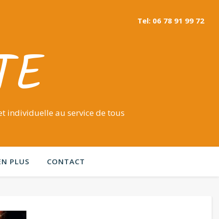
Tel: 06 78 91 99 72
TE
t individuelle au service de tous
EN PLUS
CONTACT