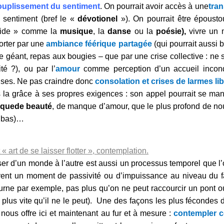
ouplissement du sentiment
.
On pourrait avoir accès à une
tra
e sentiment (bref le «
dévotionel
»). On pourrait être époust
uide » comme la
musique
, la
danse
ou la
poésie),
vivre un 
rter par une
ambiance féérique partagée
(qui pourrait aussi b
e géant, repas aux bougies – que par une crise collective : ne
ité ?), ou par l’
amour
comme perception d’un accueil incon
uses. Ne pas craindre donc
consolation et crises de larmes lib
 la grâce à ses propres exigences : son appel pourrait se mani
que
de beauté
, de manque d’amour, que le plus profond de no
 bas)…
« art de se laisser flotter », contemplation.
er d’un monde à l’autre est aussi un processus temporel que l’on
ent un moment de passivité ou d’impuissance au niveau du fai
urne par exemple, pas plus qu’on ne peut raccourcir un pont ou
 plus vite qu’il ne le peut). Une des façons les plus fécondes d
l nous offre ici et maintenant au fur et à mesure :
contempler c