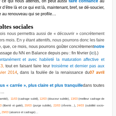
r ce qui nous attends, on peut aussi
faire confiance
au
er d’être là et ce qui est là, maintenant, bref, se
dé-soucier,
e au renouveau qui se profile…
oltes sociales
e mois nous permettra aussi de « découvrir » concrètement
s mois. En y étant attentifs, nous pourrons donc les faire
e, que, ce mois, nous pourrons goûter concrètement
notre
assage du NN en Balance depuis peu : fin février (
ici
).)
ntanément et avec habileté la maturation affective et
13,
tout en faisant faire leur
troisième et dernier pas aux
vier 2014
,
dans la foulée de la renaissance du
07 avril
 « carrée », plus claire et plus tranquille
dans toutes
 »…
’amitié),
11/03
(cadrage subtil),
12/03
(douceur subtile),
13/03
(meilleur cadrage de
03
(liberté et gaité),
20/03
(purge subtile),
22/03
(rêverie…)
,
24/03
(subtilité socio-
,
29/03
(aisance et cadrage)…