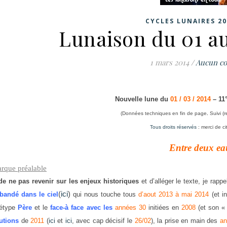
CYCLES LUNAIRES 20
Lunaison du 01 a
1 mars 2014
/
Aucun c
Nouvelle lune du
01 /
03 / 2014
– 11
(Données techniques en fin de page
.
Suivi (
Tous droits réservés
: merci de c
Entre deux e
rque préalable
de ne pas revenir sur les enjeux historiques
et d’alléger le texte, je rap
(
ici
)
 bandé dans le ciel
qui nous touche tous
d’aout
2013
à mai 2014
(et i
hétype
Père
et le
face-à
face avec les
années 30
initiées en
2008
(et son « 
utions
de
2011
(
ici
et
ici
, avec cap décisif le
26/02
), la prise en main des
an