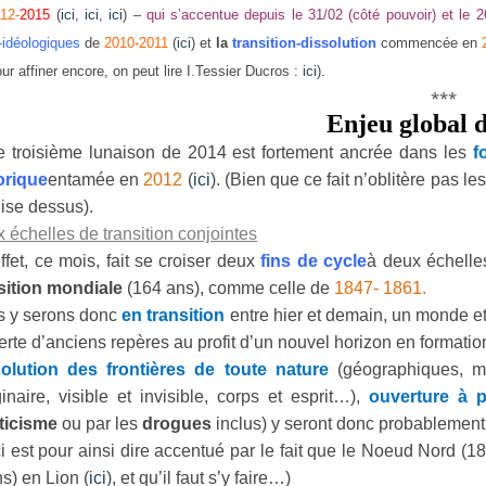
12-
2015
(
ici
,
ici
,
ici
) –
qui s’accentue depuis le 31/02 (côté pouvoir) et le 26
-idéologiques
de
2010-2011
(
ici
) et
la
transition-dissolution
commencée en
our affiner encore, on peut lire I.Tessier Ducros :
ici
).
***
Enjeu global 
e troisième lunaison de 2014 est fortement ancrée dans les
f
orique
entamée en
2012
(
ici
). (Bien que ce fait n’oblitère pas le
lise dessus).
 échelles de transition conjointes
ffet, ce mois, fait se croiser deux
fins de cycle
à deux échelle
sition mondiale
(164 ans), comme celle de
1847- 1861.
 y serons donc
en transition
entre hier et demain, un monde et 
erte d’anciens repères au profit d’un nouvel horizon en formatio
olution des frontières de toute nature
(géographiques, mai
inaire, visible et invisible, corps et esprit…),
ouverture à p
ticisme
ou par les
drogues
inclus) y seront donc probablement à
i est pour ainsi dire accentué par le fait que le Noeud Nord (18
ns) en Lion (
ici
), et qu’il faut s’y faire…)