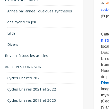
de
20
socio
Année par année : quelques synthèses
(Et p
des cycles en jeu
Lilith
Cett
hist
Divers
foca
Deux
Revenir à tous les articles
En e
tran
ARCHIVES LUNAISON
Nous
de p
Cycles lunaires 2023
Diss
Cycles lunaires 2021 et 2022
imag
mys
Cycles lunaires 2019 et 2020
(Cec
(9 a