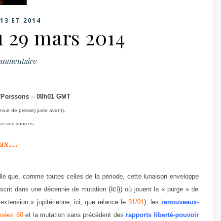
13 ET 2014
u 29 mars 2014
ommentaire
°Poissons – 08h01 GMT
revue de presse) juste avant).
iter vos sources.
aux…
pelle que, comme toutes celles de la période, cette lunaison enveloppe
(
ici
)
nscrit dans une décennie de mutation
) où jouent la « purge » de
extension » jupitérienne,
ici
, que relance le
31/01
), les
renouveaux-
nées 60
et la mutation sans précédent des
rapports liberté-pouvoir