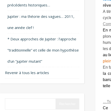
précédents historiques…
rêve
A ti
Jupiter : ma théorie des vagues… 2011,
cycl
Com
une année clef !
En m
plon
* Deux approches de Jupiter : l’approche
huma
les d
“traditionnelle” et celle de mon hypothèse
au l
d’un “jupiter mutant”
plei
En f
Revenir à tous les articles
la c
barr
tell
…Tr
Rechercher
Ce 