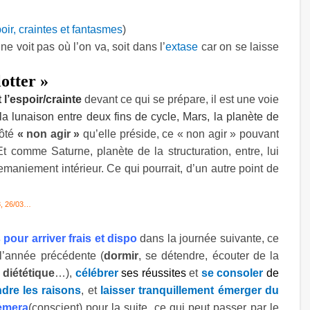
oir, craintes et fantasmes
)
e voit pas où l’on va, soit dans l’
extase
car on se laisse
lotter »
t l’espoir/crainte
devant ce qui se prépare, il est une voie
la lunaison entre deux fins de cycle, Mars, la planète de
ôté
« non agir »
qu’elle préside, ce « non agir » pouvant
Et comme Saturne, planète de la structuration, entre, lui
emaniement intérieur. Ce qui pourrait, d’un autre point de
3, 26/03…
 pour arriver frais et dispo
dans la journée suivante, ce
 l’année précédente (
dormir
, se détendre, écouter de la
 diététique
…),
célébrer
ses réussites
et
se consoler
de
dre les raisons
, et
laisser tranquillement émerger du
èmera
(conscient) pour la suite, ce qui peut passer par le