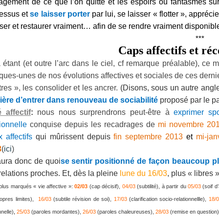
agement de ce que l’on quitte et les espoirs ou fantasmes su
essus et
se laisser porter
par lui, se laisser « flotter », appréci
ser et restaurer
vraiment… afin de se rendre vraiment disponibl
***
Caps affectifs et réc
 étant (et outre l’arc dans le ciel, cf remarque préalable), c
ques-unes de nos évolutions affectives et sociales de ces dernier
tres », les consolider et les ancrer.
(
Disons, sous un autre angl
ère d’entrer dans renouveau de sociabilité
proposé par le p
 affectif
:
nous nous surprendrons peut-être à
exprimer spo
tionnelle
conquise depuis les recadrages de
mi novembre 20
 affectifs
qui mûrissent depuis
fin septembre 2013
et
mi-jan
3
(
ici
)
ura donc de quoi
se sentir positionné de façon beaucoup plus
relations proches. Et, dès la pleine
lune du 16/03
, plus « libres
plus marqués « vie affective »:
02/03
(cap décisif),
04/03
(subtilité), à partir du
05/03
(soif d
opres limites),
16/03
(subtile révision de soi),
17/03
(clarification socio-relationn
el
lle),
18/
nnelle)
,
25/03
(paroles mordantes),
26/03
(paroles chaleureuses),
28/03
(remise en question)